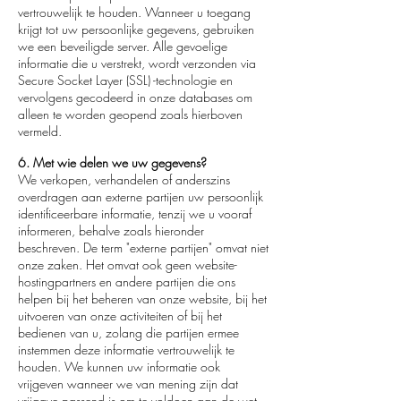
vertrouwelijk te houden. Wanneer u toegang
krijgt tot uw persoonlijke gegevens, gebruiken
we een beveiligde server. Alle gevoelige
informatie die u verstrekt, wordt verzonden via
Secure Socket Layer (SSL) -technologie en
vervolgens gecodeerd in onze databases om
alleen te worden geopend zoals hierboven
vermeld.
6. Met wie delen we uw gegevens?
We verkopen, verhandelen of anderszins
overdragen aan externe partijen uw persoonlijk
identificeerbare informatie, tenzij we u vooraf
informeren, behalve zoals hieronder
beschreven. De term "externe partijen" omvat niet
onze zaken. Het omvat ook geen website-
hostingpartners en andere partijen die ons
helpen bij het beheren van onze website, bij het
uitvoeren van onze activiteiten of bij het
bedienen van u, zolang die partijen ermee
instemmen deze informatie vertrouwelijk te
houden. We kunnen uw informatie ook
vrijgeven wanneer we van mening zijn dat
vrijgave passend is om te voldoen aan de wet,