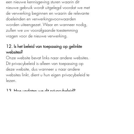
een nieuwe kennisgeving sturen waarin dit
nieuwe gebruik wordt uitgelegd voordat we met
de verwerking beginnen en waarin de relevante
doeleinden en verwerkingsvoorwaarden
worden uiteengezet. Waar en wanneer nodig,
zullen we uw voorafgaande toestemming
vragen voor de nieuwe verwerking.
12. Is het beleid van toepassing op gelinkte
websites?
Onze website bevat links naar andere websites.
Dit privacybeleid is alleen van toepassing op
deze website, dus wanneer u naar andere
websites linkt, dient u hun eigen privacybeleid te
lezen.
13. Hoe updaten we dit privacybeleid?
We herzien ons privacybeleid regelmatig en
zullen eventuele updates op onze webpagina
plaatsen. Dit privacybeleid is voor het laatst
bijgewerkt op 12/01/2021.
14. Met wie kunt u contact opnemen als u
vragen heeft over dit privacybeleid?